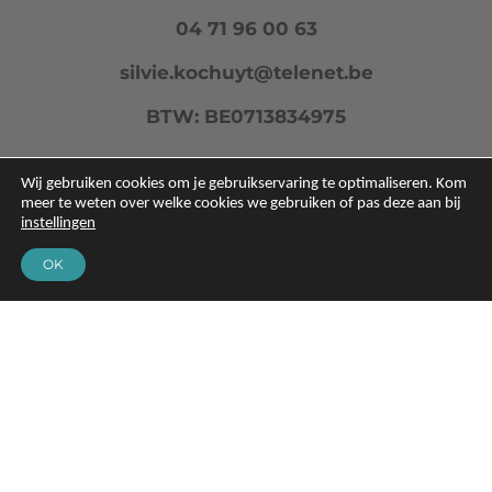
04 71 96 00 63
silvie.kochuyt@telenet.be
BTW: BE0713834975
Wij gebruiken cookies om je gebruikservaring te optimaliseren. Kom
meer te weten over welke cookies we gebruiken of pas deze aan bij
instellingen
OK
Privacypolicy
Cookiebeleid
Site by
Silver
Design