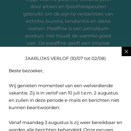
door artsen en fysiotherapeuten
gebruikt om de pijn te verzachten van
arthritis, bursitis, tendonitis en dikke
voeten. Paraffine is een petroleum
product. Het houdt de warmte goed
vast. De paraffine geeft een intense
doorbloeding en opent de poriën. Dit
heeft transpiratie tot gevolg. Een
JAARLIJKS VERLOF (10/07 tot 02/08)
natuurlijke hydratering van de huid.
Beste bezoeker,
De droge en ruwe huid wordt weer
zacht en ziet er fris uit.
Wij genieten momenteel van een welverdiende
Opmerking! Dit is echter niet geschikt
vakantie. Zij is in verlof van 10 juli t.e.m. 2 augustus
voor diabetici en mensen met een
en zullen in deze periode e-mails en berichten niet
slechte doorbloeding, huidirritaties,
kunnen beantwoorden.
uitslag, wratten en andere
verwondingen.
Vanaf maandag 3 augustus is zij weer bereikbaar en
worden alle berichten behandeld. Onze excuses