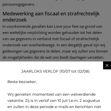
persoonsgegevens.
Medewerking aan fiscaal en strafrechtelijk
onderzoek
In voorkomende gevallen kan Love your feet op grond van
een wettelijke verplichting worden gehouden tot het delen
van uw gegevens in verband met fiscaal of strafrechtelijk
onderzoek van overheidswege. In een dergelijk geval zijn wij
gedwongen uw gegevens te delen, maar wij zullen ons binnen
de mogelijkheden die de wet ons biedt daartegen verzetten.
Bewaartermijnen
JAARLIJKS VERLOF (10/07 tot 02/08)
Wij bewaren uw gegevens zolang u cliënt van ons bent. Dit
betekent dat wij uw klantprofiel bewaren totdat u aangeeft
Beste bezoeker,
dat u niet langer van onze diensten gebruik wenst te maken.
Als u dit bij ons aangeeft zullen wij dit tevens opvatten als een
Wij genieten momenteel van een welverdiende
vergeetverzoek. Op grond van toepasselijke administratieve
vakantie. Zij is in verlof van 10 juli t.e.m. 2 augustus
verplichtingen dienen wij facturen met uw
en zullen in deze periode e-mails en berichten niet
(persoons)gegevens te bewaren, deze gegevens zullen wij dus